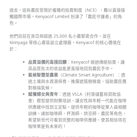
過去，這些農民受限於複雜的拍賣制度（NCE），難以直接接
觸國際市場。Kenyacof Limited 扮演了「農民守護者」的角
色。
他們目前在肯亞與超過 25,000 名小農緊密合作，並在
Kirinyaga 等核心產區設立處理廠。Kenyacof 的核心價值在
於：
品質溢價的直接回饋
：Kenyacof 繞過傳統拍賣，讓
高品質批次的收益能更直接地回到農民手中。
氣候智慧型農業
（Climate Smart Agriculture）：透
過土壤與水資源保育、推廣遮蔭樹植栽，協助農民應
對極端氣候。
賦權婦女與青年
：透過 VSLA（村落儲蓄與貸款協
會）模型提供財務培訓，讓女性與年輕一代能在咖啡
供應鏈中找到立足點。提供年輕的咖啡從業人員相關
訓練，諸如咖啡師、杯測師、烘豆師、農民等角色，
希望新世代可看到完整的咖啡供應鏈，使其相信待在
咖啡業是有未來的！