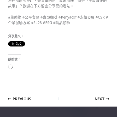
您在品嚐咖啡時，最看重的是「產地風味」還是「生產背後的
故事」？歡迎在下方留言分享您的看法。
#生態綠 #公平貿易 #肯亞咖啡 #Kenyacof #永續發展 #CSR #
企業咖啡方案 #SL28 #ESG #精品咖啡
分享此文：
請按讚：
正
在
載
入...
PREVIOUS
NEXT