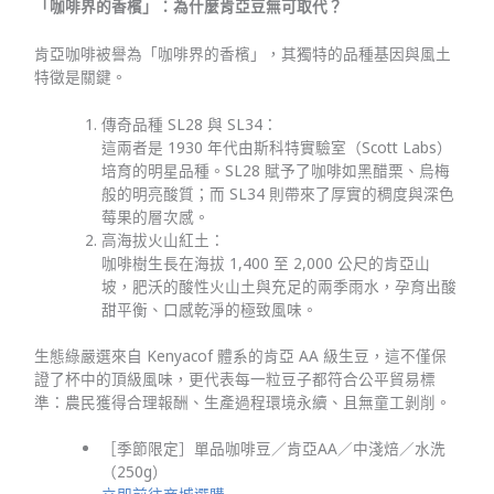
「咖啡界的香檳」：為什麼肯亞豆無可取代？
肯亞咖啡被譽為「咖啡界的香檳」，其獨特的品種基因與風土
特徵是關鍵。
傳奇品種 SL28 與 SL34：
這兩者是 1930 年代由斯科特實驗室（Scott Labs）
培育的明星品種。SL28 賦予了咖啡如黑醋栗、烏梅
般的明亮酸質；而 SL34 則帶來了厚實的稠度與深色
莓果的層次感。
高海拔火山紅土：
咖啡樹生長在海拔 1,400 至 2,000 公尺的肯亞山
坡，肥沃的酸性火山土與充足的兩季雨水，孕育出酸
甜平衡、口感乾淨的極致風味。
生態綠嚴選來自 Kenyacof 體系的肯亞 AA 級生豆，這不僅保
證了杯中的頂級風味，更代表每一粒豆子都符合公平貿易標
準：農民獲得合理報酬、生產過程環境永續、且無童工剝削。
［季節限定］單品咖啡豆／肯亞AA／中淺焙／水洗
（250g）