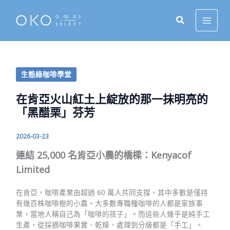
跳
至
主
要
內
容
生態綠咖啡學堂
在肯亞火山紅土上綻放的那一抹明亮的
「黑醋栗」芬芳
2026-03-23
連結 25,000 名肯亞小農的橋樑：Kenyacof
Limited
在肯亞，咖啡產業由超過 60 萬人共同支撐，其中多數是僅持
有幾百株咖啡樹的小農。大多數專職種咖啡的人都是家族事
業，當地人稱自己為「咖啡的孩子」。而這些人幾乎是純手工
生產，從採摘咖啡果實、乾燥、處理到分級都是「手工」。