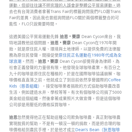
運動，但卻往往讓不明究理的人誤會是整體公平貿易運動。
過
去也有台灣消費者拿著Trans Fair的標籤詢問我們FLO跟Trans
Fair的差異，因此我也曾經詢問過FLO關於兩個標籤整合的可
能性，FLO只說需要時間。
這週美國公平貿易運動先鋒
迪恩 • 賽康
Dean Cycon來台，我
特地請教他這個問題。
迪恩 • 賽康
Dean Cycon在1970年開
始，就是原住民人權、環境與土地律師，以提供免費的法律服
務為原住民發聲，間接促使
原住民正名運動在1980年代成為全
球浪潮
。然而，
迪恩 • 賽康
Dean Cycon卻覺得身為律師，為
社會正義發聲的力量很有限。他發現全球咖啡產業，有百分之
九十的咖啡是原住民在種植的，於是在國際咖啡協議崩解、咖
啡價格直直落之前，他就成立了到目前依然享譽國際的
Coffee
Kids（慈善組織）
，接受咖啡業者捐款的方式協助咖啡農改善
生活，例如建造水井、學校等等。有次有個咖啡公司捐了5000
美金給這個組織，然後拿著成果照片大做宣傳，但是這個咖啡
公司卻是用壓低的價格採買咖啡。
迪恩
忽然覺得他正在幫助這種公司欺負咖啡農，真正對咖啡農
實現脫貧的幫助，不是有一頓沒一頓的捐款，而是把合理的咖
啡價格給到農民手裡，於是他才成立
Dean’s Bean（狄恩咖啡