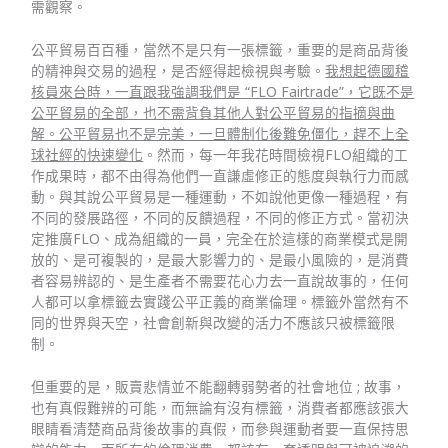
需觀察。
公平貿易百百種，當然不是只有一張標籤，重要的是商品背後
的精神與交易的過程，是否經得起檢視與考驗。
我想起德國稽
核員來台時，一直跟我強調我們是 “FLO Fairtrade”，它既不是
公平貿易的全部，也不需背負其他人對公平貿易的指摘與曲
解。公平貿易也不是完美，一旦體制化後難免僵化，趕不上全
球社經的快速變化
。然而，每一年我花時間檢視FLO組織的工
作成果時，都不由得為他們一直謙虛修正的態度與執行力而感
動。與其說公平貿易是一種運動，不如說他更像一種過程，有
不同的發展路徑，不同的反饋過程，不同的修正方式。當初決
定推廣FLO、成為組織的一員，完全在於這樣的商業模式是開
放的、是可複製的，是最大影響力的、是最小風險的，是消費
者容易辨認的、是生產者不需要花心力去一直說故事的，任何
人都可以拿標籤去實踐公平正義的商業倫理。標籤外當然有不
同的世界與天空，社會創新與改變的活力不應該只被標籤限
制。
但重要的是，販賣悲情並不能翻轉弱勢者的社會地位 ; 故事，
也有真假難辨的可能，而無論有沒有標籤，消費者都應該張大
眼睛看清楚商品背後故事的真假，而參與運動者要一直保持思