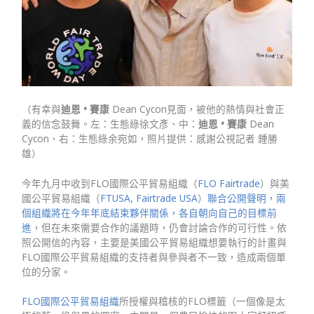
（有幸與
迪恩 • 賽康
Dean Cycon見面，被他的熱情與社會正
義的信念鼓舞。左：生態綠徐文彥、中：
迪恩 • 賽康
Dean
Cycon、右：生態綠余宛如，照片提供：感謝公視記者 鍾勝
雄）
今年九月中收到FLO國際公平貿易組織（
FLO Fairtrade
）與美
國公平貿易組織（
FTUSA, Fairtrade USA
）
聯合公開聲明，兩
個組織將在今年年底結束夥伴關係，各自朝向自己的目標前
進
，但在未來需要合作的議題時，仍會討論合作的可行性。依
照公開信的內容，主要是美國公平貿易組織想要執行的計畫與
FLO國際公平貿易組織的支持者與參與者不一致，造成兩個單
位的分家。
FLO國際公平貿易組織
所授權與稽核的FLO標籤（一個像是太