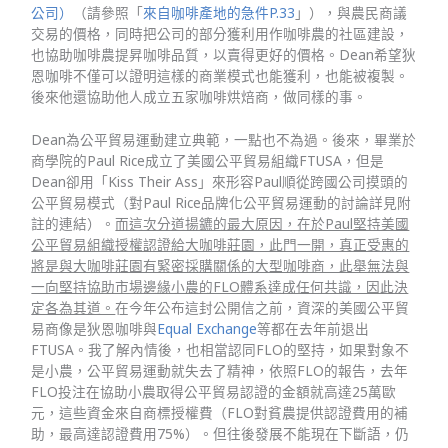
公司）
（請參照「
來自咖啡產地的急件P.33
」），與農民商議
交易的價格，同時把公司的部分獲利用作咖啡農的社區建設，
也協助咖啡農提昇咖啡品質，以賣得更好的價格。Dean希望狄
恩咖啡不僅可以證明這樣的商業模式也能獲利，也能被複製。
後來他還協助他人成立五家咖啡烘焙商，做同樣的事。
Dean為公平貿易運動建立典範，一點也不為過。後來，畢業於
商學院的Paul Rice成立了美國公平貿易組織FTUSA，但是
Dean卻用「Kiss Their Ass」來形容Paul順從跨國公司摸頭的
公平貿易模式（對Paul Rice品牌化公平貿易運動的討論詳見附
註的連結）。
而這次分道揚鑣的最大原因，在於Paul堅持美國
公平貿易組織授權認證給大咖啡莊園，此門一開，真正受惠的
將是與大咖啡莊園有緊密採購關係的大型咖啡商，此舉無法與
一向堅持協助市場邊緣小農的FLO體系達成任何共識，因此決
定各為其道。
在今年公布這封公開信之前，資深的美國公平貿
易商像是狄恩咖啡與
Equal Exchange
等都在去年前退出
FTUSA。我了解內情後，也相當認同FLO的堅持，如果對象不
是小農，公平貿易運動就失去了精神，依照FLO的報告，去年
FLO投注在協助小農取得公平貿易認證的金額就高達25萬歐
元，這些資金來自商標授權費（FLO對貧農提供認證費用的補
助，最高達認證費用75%）。但往後發展不能現在下斷語，仍